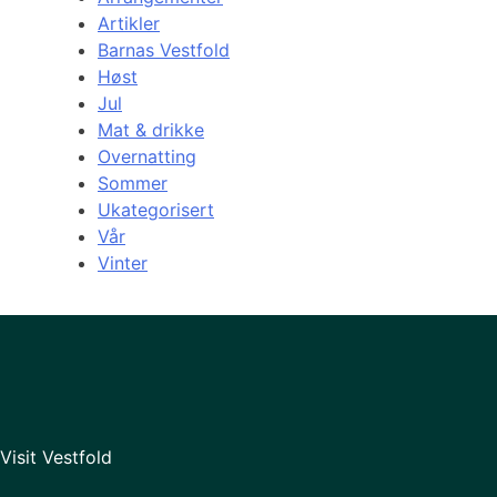
Artikler
Barnas Vestfold
Høst
Jul
Mat & drikke
Overnatting
Sommer
Ukategorisert
Vår
Vinter
Visit Vestfold