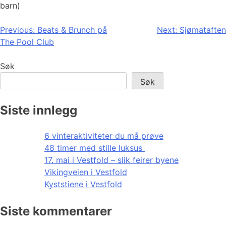
barn)
Innleggsnavigasjon
Previous:
Beats & Brunch på
Next:
Sjømataften
The Pool Club
Søk
Søk
Siste innlegg
6 vinteraktiviteter du må prøve
48 timer med stille luksus
17. mai i Vestfold – slik feirer byene
Vikingveien i Vestfold
Kyststiene i Vestfold
Siste kommentarer