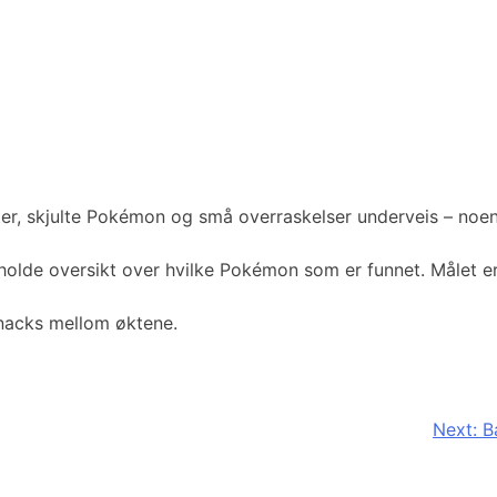
er, skjulte Pokémon og små overraskelser underveis – noen 
 holde oversikt over hvilke Pokémon som er funnet. Målet 
snacks mellom øktene.
Next:
B