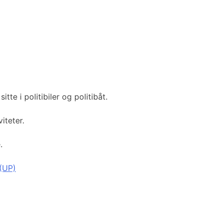
itte i politibiler og politibåt.
iteter.
.
 (UP)