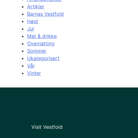
Artikler
Barnas Vestfold
Høst
Jul
Mat & drikke
Overnatting
Sommer
Ukategorisert
Vår
Vinter
Visit Vestfold