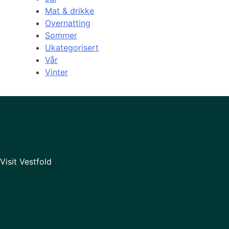
Mat & drikke
Overnatting
Sommer
Ukategorisert
Vår
Vinter
Visit Vestfold