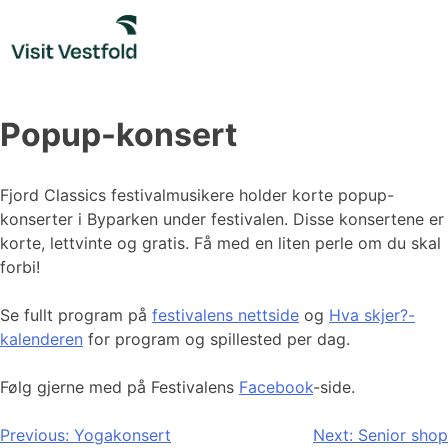
Skip
to
content
Popup-konsert
Fjord Classics festivalmusikere holder korte popup-
konserter i Byparken under festivalen. Disse konsertene er
korte, lettvinte og gratis. Få med en liten perle om du skal
forbi!
Se fullt program på
festivalens nettside
og
Hva skjer?-
kalenderen
for program og spillested per dag.
Følg gjerne med på Festivalens
Facebook
-side.
Innleggsnavigasjon
Previous:
Yogakonsert
Next:
Senior shop