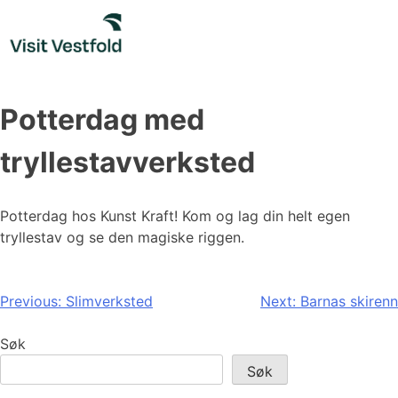
Skip
to
content
Potterdag med
tryllestavverksted
Potterdag hos Kunst Kraft! Kom og lag din helt egen
tryllestav og se den magiske riggen.
Innleggsnavigasjon
Previous:
Slimverksted
Next:
Barnas skirenn
Søk
Søk