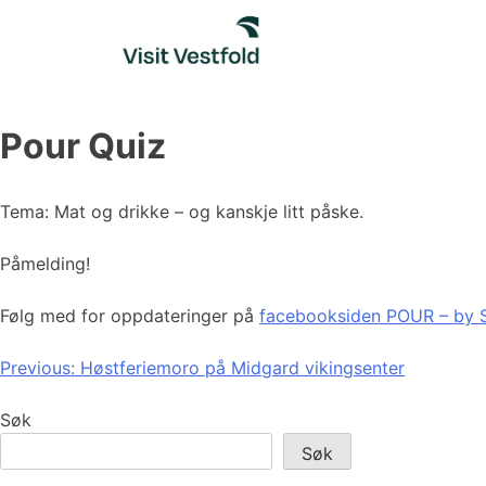
Skip
to
content
Pour Quiz
Tema: Mat og drikke – og kanskje litt påske.
Påmelding!
Følg med for oppdateringer på
facebooksiden POUR – by 
Innleggsnavigasjon
Previous:
Høstferiemoro på Midgard vikingsenter
Søk
Søk