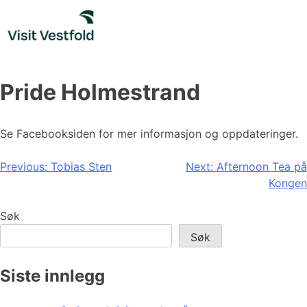
Skip
to
content
Pride Holmestrand️‍
Se Facebooksiden for mer informasjon og oppdateringer.
Innleggsnavigasjon
Previous:
Tobias Sten
Next:
Afternoon Tea på
Kongen
Søk
Søk
Siste innlegg