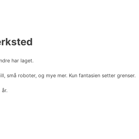
erksted
ndre har laget.
ll, små roboter, og mye mer. Kun fantasien setter grenser.
 år.