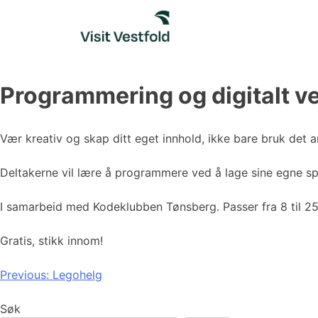
Skip
to
content
Programmering og digitalt v
Vær kreativ og skap ditt eget innhold, ikke bare bruk det a
Deltakerne vil lære å programmere ved å lage sine egne spi
I samarbeid med Kodeklubben Tønsberg. Passer fra 8 til 25
Gratis, stikk innom!
Innleggsnavigasjon
Previous:
Legohelg
Søk