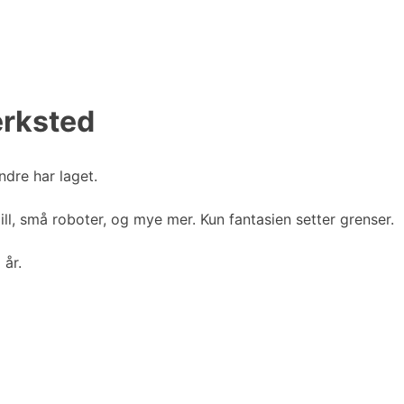
erksted
ndre har laget.
ll, små roboter, og mye mer. Kun fantasien setter grenser.
 år.