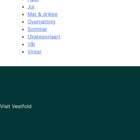
Jul
Mat & drikke
Overnatting
Sommer
Ukategorisert
Vår
Vinter
Visit Vestfold