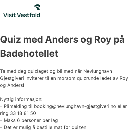
Skip
to
content
Quiz med Anders og Roy på
Badehotellet
Ta med deg quizlaget og bli med når Nevlunghavn
Gjestgiveri inviterer til en morsom quizrunde ledet av Roy
og Anders!
Nyttig informasjon:
– Påmelding til booking@nevlunghavn-gjestgiveri.no eller
ring 33 18 81 50
– Maks 6 personer per lag
– Det er mulig å bestille mat før quizen