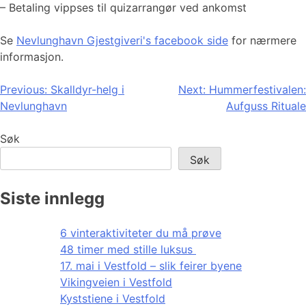
– Betaling vippses til quizarrangør ved ankomst
Se
Nevlunghavn Gjestgiveri's facebook side
for nærmere
informasjon.
Innleggsnavigasjon
Previous:
Skalldyr-helg i
Next:
Hummerfestivalen:
Nevlunghavn
Aufguss Rituale
Søk
Søk
Siste innlegg
6 vinteraktiviteter du må prøve
48 timer med stille luksus
17. mai i Vestfold – slik feirer byene
Vikingveien i Vestfold
Kyststiene i Vestfold