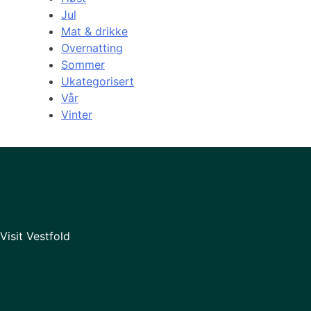
Jul
Mat & drikke
Overnatting
Sommer
Ukategorisert
Vår
Vinter
Visit Vestfold