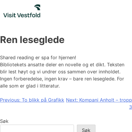
Skip
to
content
Ren leseglede
Shared reading er spa for hjernen!
Bibliotekets ansatte deler en novelle og et dikt. Teksten
blir lest høyt og vi undrer oss sammen over innholdet.
Ingen forberedelse, ingen krav – bare ren leseglede. For
alle som er glad i litteratur.
Innleggsnavigasjon
Previous:
To blikk på Grafikk
Next:
Kompani Anholt – tropp
3
Søk
Søk