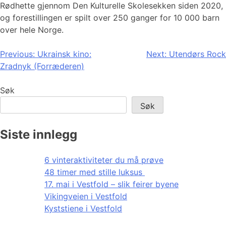
Rødhette gjennom Den Kulturelle Skolesekken siden 2020,
og forestillingen er spilt over 250 ganger for 10 000 barn
over hele Norge.
Innleggsnavigasjon
Previous:
Ukrainsk kino:
Next:
Utendørs Rock
Zradnyk (Forræderen)
Søk
Søk
Siste innlegg
6 vinteraktiviteter du må prøve
48 timer med stille luksus
17. mai i Vestfold – slik feirer byene
Vikingveien i Vestfold
Kyststiene i Vestfold