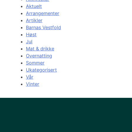
Aktuelt
Arrangementer
Artikler
Barnas Vestfold
Høst
Jul
Mat & drikke
Overnatting
Sommer
Ukategorisert
Vår
Vinter