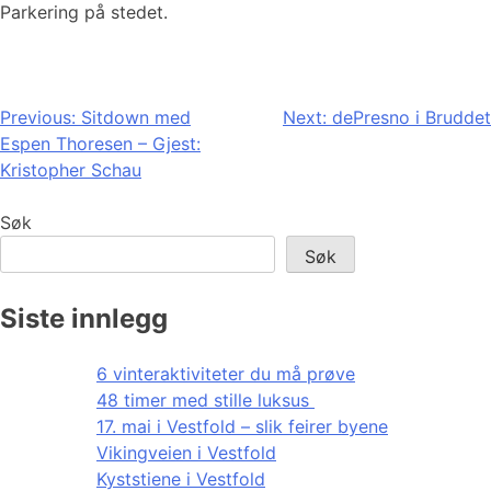
Parkering på stedet.
Innleggsnavigasjon
Previous:
Sitdown med
Next:
dePresno i Bruddet
Espen Thoresen – Gjest:
Kristopher Schau
Søk
Søk
Siste innlegg
6 vinteraktiviteter du må prøve
48 timer med stille luksus
17. mai i Vestfold – slik feirer byene
Vikingveien i Vestfold
Kyststiene i Vestfold