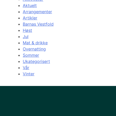
Aktuelt
Arrangementer
Artikler
Barnas Vestfold
Høst
Jul
Mat & drikke
Overnatting
Sommer
Ukategorisert
Vår
Vinter