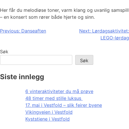
Her får du melodiøse toner, varm klang og uvanlig samspill
– en konsert som rører både hjerte og sinn.
Innleggsnavigasjon
Previous:
Danseaften
Next:
Lørdagsaktivitet:
LEGO-lørdag
Søk
Søk
Siste innlegg
6 vinteraktiviteter du må prøve
48 timer med stille luksus
17. mai i Vestfold – slik feirer byene
Vikingveien i Vestfold
Kyststiene i Vestfold