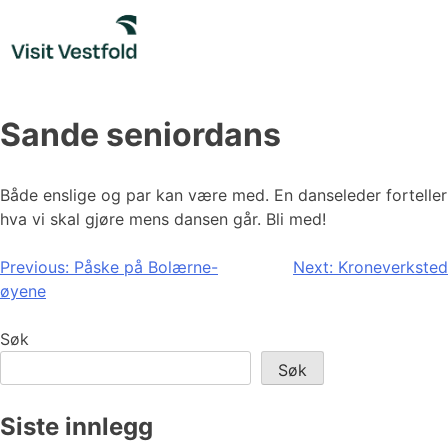
Skip
to
content
Sande seniordans
Både enslige og par kan være med. En danseleder forteller
hva vi skal gjøre mens dansen går. Bli med!
Innleggsnavigasjon
Previous:
Påske på Bolærne-
Next:
Kroneverksted
øyene
Søk
Søk
Siste innlegg