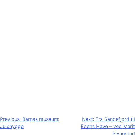
Innleggsnavigasjon
Previous:
Barnas museum:
Next:
Fra Sandefjord til
Julehygge
Edens Have – ved Marit
Slyngstad