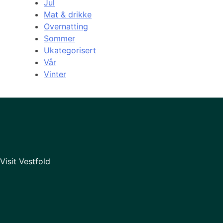
Jul
Mat & drikke
Overnatting
Sommer
Ukategorisert
Vår
Vinter
Visit Vestfold