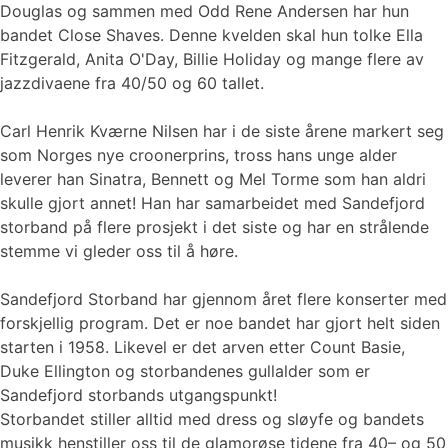
Douglas og sammen med Odd Rene Andersen har hun
bandet Close Shaves. Denne kvelden skal hun tolke Ella
Fitzgerald, Anita O'Day, Billie Holiday og mange flere av
jazzdivaene fra 40/50 og 60 tallet.
Carl Henrik Kværne Nilsen har i de siste årene markert seg
som Norges nye croonerprins, tross hans unge alder
leverer han Sinatra, Bennett og Mel Torme som han aldri
skulle gjort annet! Han har samarbeidet med Sandefjord
storband på flere prosjekt i det siste og har en strålende
stemme vi gleder oss til å høre.
Sandefjord Storband har gjennom året flere konserter med
forskjellig program. Det er noe bandet har gjort helt siden
starten i 1958. Likevel er det arven etter Count Basie,
Duke Ellington og storbandenes gullalder som er
Sandefjord storbands utgangspunkt!
Storbandet stiller alltid med dress og sløyfe og bandets
musikk henstiller oss til de glamorøse tidene fra 40– og 50