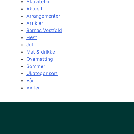
Aktiviteter
Aktuelt
Arrangementer
Artikler
Barnas Vestfold
Høst
Jul
Mat & drikke
Overnatting
Sommer
Ukategorisert
Vår
Vinter