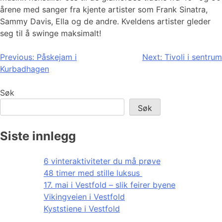
årene med sanger fra kjente artister som Frank Sinatra,
Sammy Davis, Ella og de andre. Kveldens artister gleder
seg til å swinge maksimalt!
Innleggsnavigasjon
Previous:
Påskejam i
Next:
Tivoli i sentrum
Kurbadhagen
Søk
Søk
Siste innlegg
6 vinteraktiviteter du må prøve
48 timer med stille luksus
17. mai i Vestfold – slik feirer byene
Vikingveien i Vestfold
Kyststiene i Vestfold