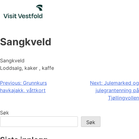
Skip
to
content
Sangkveld
Sangkveld
Loddsalg, kaker , kaffe
Innleggsnavigasjon
Previous:
Grunnkurs
Next:
Julemarked og
havkajakk, våttkort
julegrantenning på
Tjøllingvollen
Søk
Søk