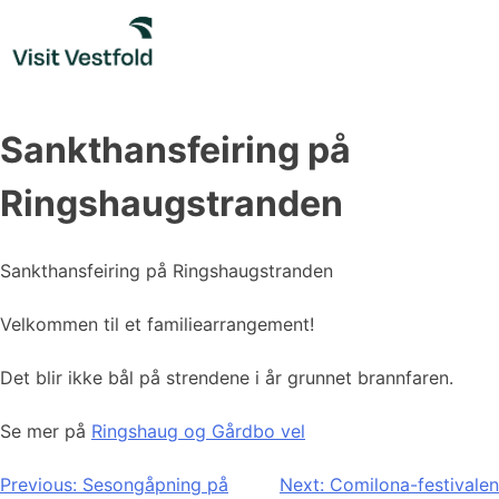
Skip
to
content
Sankthansfeiring på
Ringshaugstranden
Sankthansfeiring på Ringshaugstranden
Velkommen til et familiearrangement!
Det blir ikke bål på strendene i år grunnet brannfaren.
Se mer på
Ringshaug og Gårdbo vel
Innleggsnavigasjon
Previous:
Sesongåpning på
Next:
Comilona-festivalen