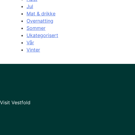
Jul
Mat & drikke
Overnatting
Sommer
Ukategorisert
Vår
Vinter
Visit Vestfold