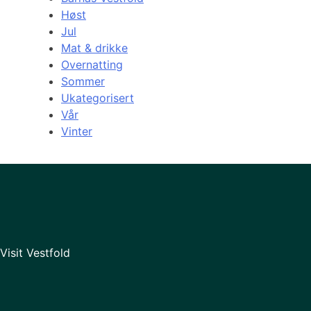
Høst
Jul
Mat & drikke
Overnatting
Sommer
Ukategorisert
Vår
Vinter
Visit Vestfold