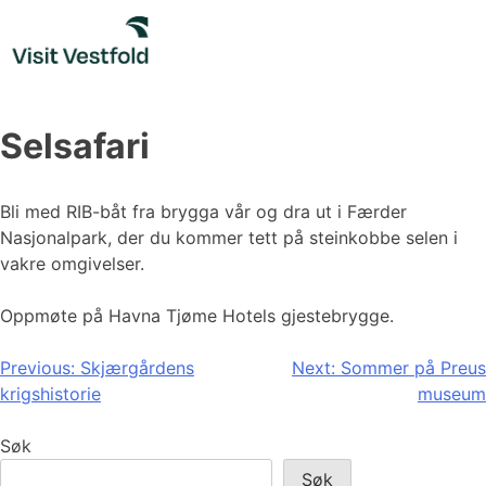
Skip
to
content
Selsafari
Bli med RIB-båt fra brygga vår og dra ut i Færder
Nasjonalpark, der du kommer tett på steinkobbe selen i
vakre omgivelser.
Oppmøte på Havna Tjøme Hotels gjestebrygge.
Innleggsnavigasjon
Previous:
Skjærgårdens
Next:
Sommer på Preus
krigshistorie
museum
Søk
Søk