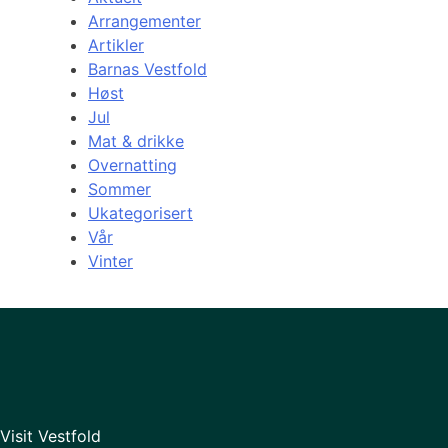
Arrangementer
Artikler
Barnas Vestfold
Høst
Jul
Mat & drikke
Overnatting
Sommer
Ukategorisert
Vår
Vinter
Visit Vestfold