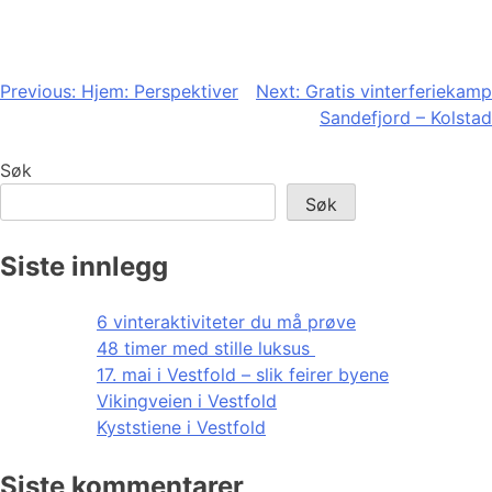
Innleggsnavigasjon
Previous:
Hjem: Perspektiver
Next:
Gratis vinterferiekamp
Sandefjord – Kolstad
Søk
Søk
Siste innlegg
6 vinteraktiviteter du må prøve
48 timer med stille luksus
17. mai i Vestfold – slik feirer byene
Vikingveien i Vestfold
Kyststiene i Vestfold
Siste kommentarer