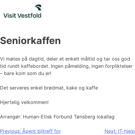
Skip
to
content
Seniorkaffen
Vi møtes på dagtid, deler et enkelt måltid og tar oss god
tid rundt kaffebordet. Ingen påmelding, ingen forpliktelser
– bare kom som du er!
Det serveres enkel brødmat, kake og kaffe
Hjertelig velkommen!
Arrangør: Human-Etisk Forbund Tønsberg lokallag
Innleggsnavigasjon
Previous:
Åpent biltreff for
Next:
IT-hjelp