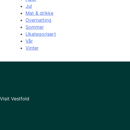
Jul
Mat & drikke
Overnatting
Sommer
Ukategorisert
Vår
Vinter
Visit Vestfold