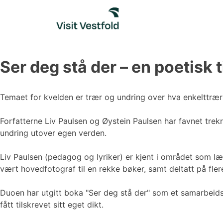
Skip
to
content
Ser deg stå der – en poetisk 
Temaet for kvelden er trær og undring over hva enkelttrær
Forfatterne Liv Paulsen og Øystein Paulsen har favnet trek
undring utover egen verden.
Liv Paulsen (pedagog og lyriker) er kjent i området som lære
vært hovedfotograf til en rekke bøker, samt deltatt på flere 
Duoen har utgitt boka "Ser deg stå der" som et samarbeidsp
fått tilskrevet sitt eget dikt.