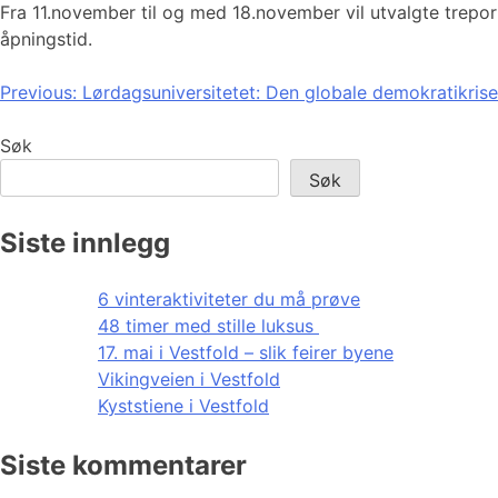
Fra 11.november til og med 18.november vil utvalgte treportr
åpningstid.
Innleggsnavigasjon
Previous:
Lørdagsuniversitetet: Den globale demokratikris
Søk
Søk
Siste innlegg
6 vinteraktiviteter du må prøve
48 timer med stille luksus
17. mai i Vestfold – slik feirer byene
Vikingveien i Vestfold
Kyststiene i Vestfold
Siste kommentarer