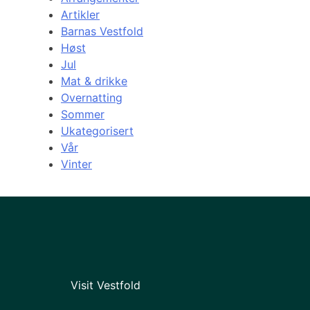
Artikler
Barnas Vestfold
Høst
Jul
Mat & drikke
Overnatting
Sommer
Ukategorisert
Vår
Vinter
Visit Vestfold