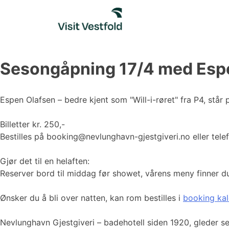
Skip
to
content
Sesongåpning 17/4 med Esp
Espen Olafsen – bedre kjent som "Will-i-røret" fra P4, står
Billetter kr. 250,-
Bestilles på booking@nevlunghavn-gjestgiveri.no eller tele
Gjør det til en helaften:
Reserver bord til middag før showet, vårens meny finner 
Ønsker du å bli over natten, kan rom bestilles i
booking ka
Nevlunghavn Gjestgiveri – badehotell siden 1920, gleder seg