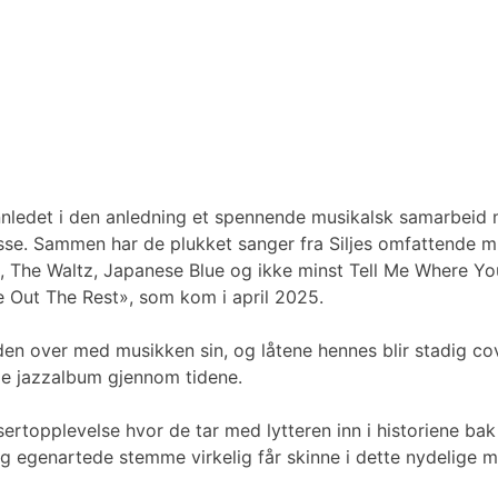
 innledet i den anledning et spennende musikalsk samarbeid
sse. Sammen har de plukket sanger fra Siljes omfattende m
, The Waltz, Japanese Blue og ikke minst Tell Me Where You'
e Out The Rest», som kom i april 2025.
en over med musikken sin, og låtene hennes blir stadig covr
de jazzalbum gjennom tidene.
ertopplevelse hvor de tar med lytteren inn i historiene bak l
og egenartede stemme virkelig får skinne i dette nydelige 