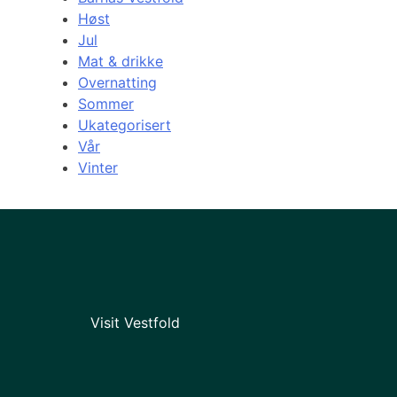
Høst
Jul
Mat & drikke
Overnatting
Sommer
Ukategorisert
Vår
Vinter
Visit Vestfold