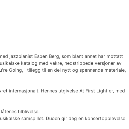
 med jazzpianist Espen Berg, som blant annet har mottatt
usikalske katalog med vakre, nedstrippede versjoner av
re Going, i tillegg til en del nytt og spennende materiale,
et internasjonalt. Hennes utgivelse At First Light er, med
åtenes tilblivelse.
musikalske samspillet. Duoen gir deg en konsertopplevelse