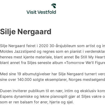
Skip
to
content
Silje Nergaard
Silje Nergaard feiret i 2020 30-årsjubileum som artist og
Moldes Jazzstipend og regnes som en pianist i verdenskla
hennes mest kjente materiale, blant annet Be Still My Heart
blant annet fra Siljes seneste album «Tomorrow We'll Figur
Med sine 19 albumutgivelser har Silje Nergaard turnert verd
sine over 140.000 solgte eksemplarer, Norges mestselgen
Duoen inviterer publikum til en nær, intim og eksklusiv kons
Espens dynamiske og lekne pianospill gjør at Siljes vakre 
som er ren balsam for ører, hjerte og sjel.