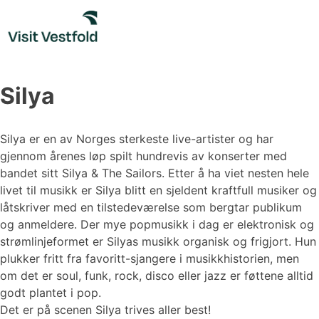
Skip
to
content
Silya
Silya er en av Norges sterkeste live-artister og har
gjennom årenes løp spilt hundrevis av konserter med
bandet sitt Silya & The Sailors. Etter å ha viet nesten hele
livet til musikk er Silya blitt en sjeldent kraftfull musiker og
låtskriver med en tilstedeværelse som bergtar publikum
og anmeldere. Der mye popmusikk i dag er elektronisk og
strømlinjeformet er Silyas musikk organisk og frigjort. Hun
plukker fritt fra favoritt-sjangere i musikkhistorien, men
om det er soul, funk, rock, disco eller jazz er føttene alltid
godt plantet i pop.
Det er på scenen Silya trives aller best!