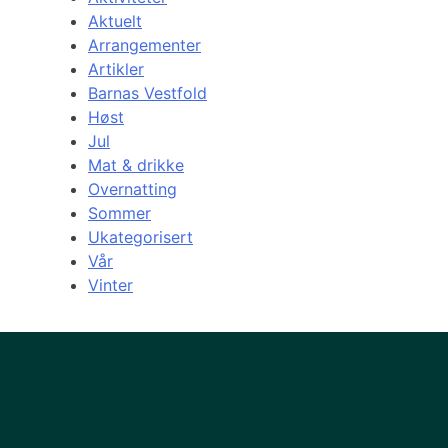
Aktuelt
Arrangementer
Artikler
Barnas Vestfold
Høst
Jul
Mat & drikke
Overnatting
Sommer
Ukategorisert
Vår
Vinter