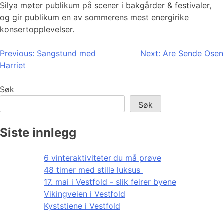
Silya møter publikum på scener i bakgårder & festivaler,
og gir publikum en av sommerens mest energirike
konsertopplevelser.
Innleggsnavigasjon
Previous:
Sangstund med
Next:
Are Sende Osen
Harriet
Søk
Søk
Siste innlegg
6 vinteraktiviteter du må prøve
48 timer med stille luksus
17. mai i Vestfold – slik feirer byene
Vikingveien i Vestfold
Kyststiene i Vestfold