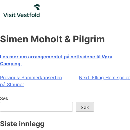
Skip
to
content
Simen Moholt & Pilgrim
Les mer om arrangementet på nettsidene til Vøra
Camping.
Innleggsnavigasjon
Previous:
Sommerkonserten
Next:
Elling Hem spiller
på Stauper
Søk
Søk
Siste innlegg