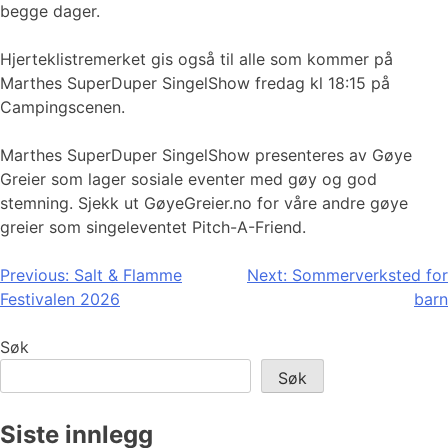
begge dager.
Hjerteklistremerket gis også til alle som kommer på
Marthes SuperDuper SingelShow fredag kl 18:15 på
Campingscenen.
Marthes SuperDuper SingelShow presenteres av Gøye
Greier som lager sosiale eventer med gøy og god
stemning. Sjekk ut GøyeGreier.no for våre andre gøye
greier som singeleventet Pitch-A-Friend.
Innleggsnavigasjon
Previous:
Salt & Flamme
Next:
Sommerverksted for
Festivalen 2026
barn
Søk
Søk
Siste innlegg