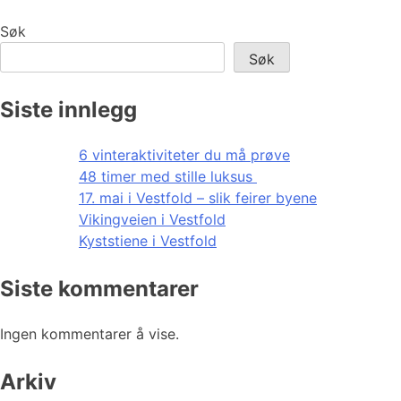
Søk
Søk
Siste innlegg
6 vinteraktiviteter du må prøve
48 timer med stille luksus
17. mai i Vestfold – slik feirer byene
Vikingveien i Vestfold
Kyststiene i Vestfold
Siste kommentarer
Ingen kommentarer å vise.
Arkiv