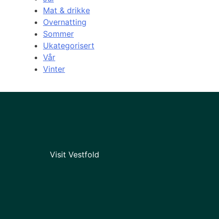
Mat & drikke
Overnatting
Sommer
Ukategorisert
Vår
Vinter
Visit Vestfold