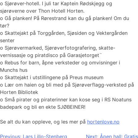
o Sjørøver-hotell. I juli tar Kaptein Rødskjegg og
sjørøverne over Thon Hotell Horten.
o Gå planken! På Rørestrand kan du gå planken! Om du
tør?
o Skattejakt på Torggården, Sjøsiden og Vektergården
senter
o Sjørøvermarked, Sjørøverfotografering, skatte-
vernissasje og piratdisco på Garasjetorget¨
o Rebus for barn, åpne verksteder og omvisninger i
Munchs hus
o Skattejakt i utstillingene på Preus museum
o Lær om haien og bli med på Sjørøverflagg-verksted på
Horten Bibliotek
o Små pirater og piraterinner kan kose seg i RS Noatuns
badepark og bli en ekte SJØBEINER!
Se alt du kan oppleve, og les mer på
hortenlove.no
Innleggsnavigasjon
Previous:
Lars Lillo-Stenberg
Next:
Åpen hall: Gratis