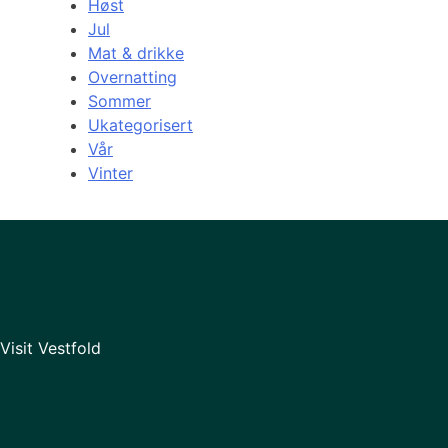
Høst
Jul
Mat & drikke
Overnatting
Sommer
Ukategorisert
Vår
Vinter
Visit Vestfold