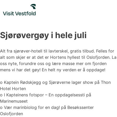
Skip
to
content
Sjørøvergøy i hele juli
Alt fra sjørøver-hotell til lavterskel, gratis tilbud. Felles for
alt som skjer er at det er Hortens hyllest til Oslofjorden. La
oss nyte, forundre oss og lære masse mer om fjorden
mens vi har det gøy! En helt ny verden er å oppdage!
o Kaptein Rødskjegg og Sjørøverne lager show på Thon
Hotel Horten
o I Kapteinens fotspor – En oppdagelsessti på
Marinemuseet
o Vær marinbiolog for en dag! på Besøkssenter
Oslofjorden