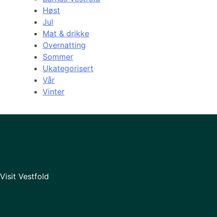
Høst
Jul
Mat & drikke
Overnatting
Sommer
Ukategorisert
Vår
Vinter
Visit Vestfold