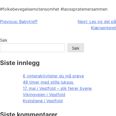
#folkebevegelsemotensomhet #laosspratemersammen
Innleggsnavigasjon
Previous:
Babytreff
Next:
Les og del på
Kjærsenteret
Søk
Søk
Siste innlegg
6 vinteraktiviteter du må prøve
48 timer med stille luksus
17. mai i Vestfold – slik feirer byene
Vikingveien i Vestfold
Kyststiene i Vestfold
Siste kommentarer