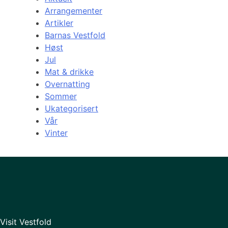
Arrangementer
Artikler
Barnas Vestfold
Høst
Jul
Mat & drikke
Overnatting
Sommer
Ukategorisert
Vår
Vinter
Visit Vestfold