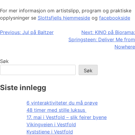
For mer informasjon om artistslipp, program og praktiske
opplysninger se
Slottsfjells hjemmeside
og
facebookside
Innleggsnavigasjon
Previous:
Jul på Baltzer
Next:
KINO på Biorama:
Springsteen: Deliver Me from
Nowhere
Søk
Søk
Siste innlegg
6 vinteraktiviteter du må prøve
48 timer med stille luksus
17. mai i Vestfold – slik feirer byene
Vikingveien i Vestfold
Kyststiene i Vestfold