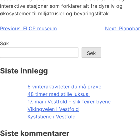
interaktive stasjoner som forklarer alt fra dyreliv og
økosystemer til miljøtrusler og bevaringstiltak.
Innleggsnavigasjon
Previous:
FLOP museum
Next:
Pianobar
Søk
Søk
Siste innlegg
6 vinteraktiviteter du må prøve
48 timer med stille luksus
17. mai i Vestfold – slik feirer byene
Vikingveien i Vestfold
Kyststiene i Vestfold
Siste kommentarer