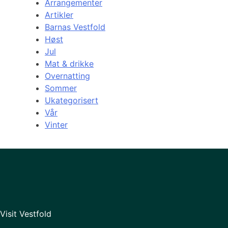
Arrangementer
Artikler
Barnas Vestfold
Høst
Jul
Mat & drikke
Overnatting
Sommer
Ukategorisert
Vår
Vinter
Visit Vestfold