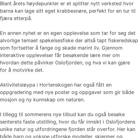
Blant årets høydepunkter er et splitter nytt verksted hvor
barna kan lage sitt eget krabbesnøre, perfekt for en tur til
fjæra etterpå.
En annen nyhet er en egen opplevelse som tar for seg det
alvorlige temaet spøkelsesfiske der altså tapt fiskeredskap
som fortsetter å fange og skade marint liv. Gjennom
interaktive opplevelser får besøkende lære mer om
hvordan dette påvirker Oslofjorden, og hva vi kan gjøre
for å motvirke det.
Aktivitetsløypa i Hortenskogen har også fått en
oppgradering med nye poster og oppgaver som gir både
mosjon og ny kunnskap om naturen.
I tillegg til sommerens nye tilbud kan du også besøke
senterets faste utstilling, hvor du får innsikt i Oslofjordens
unike natur og utfordringene fjorden står overfor. Her kan
både barn og voksne utforske modeller, skjermer og