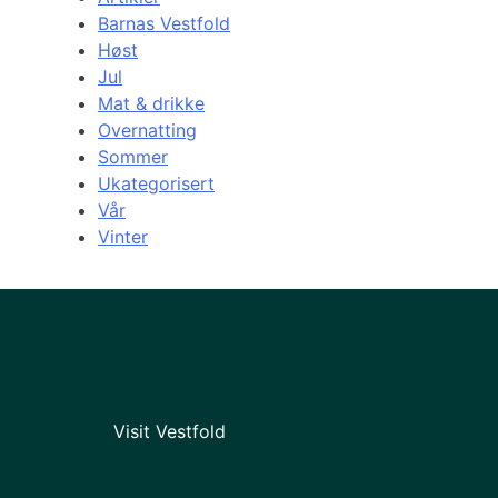
Barnas Vestfold
Høst
Jul
Mat & drikke
Overnatting
Sommer
Ukategorisert
Vår
Vinter
Visit Vestfold