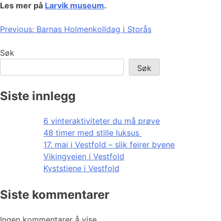
Les mer på
Larvik museum
.
Innleggsnavigasjon
Previous:
Barnas Holmenkolldag i Storås
Søk
Søk
Siste innlegg
6 vinteraktiviteter du må prøve
48 timer med stille luksus
17. mai i Vestfold – slik feirer byene
Vikingveien i Vestfold
Kyststiene i Vestfold
Siste kommentarer
Ingen kommentarer å vise.