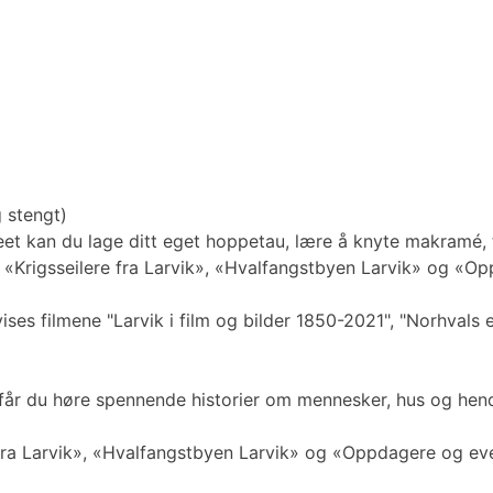
 stengt)
seet kan du lage ditt eget hoppetau, lære å knyte makramé, t
e «Krigsseilere fra Larvik», «Hvalfangstbyen Larvik» og «O
er vises filmene "Larvik i film og bilder 1850-2021", "Norhva
 får du høre spennende historier om mennesker, hus og hend
re fra Larvik», «Hvalfangstbyen Larvik» og «Oppdagere og ev