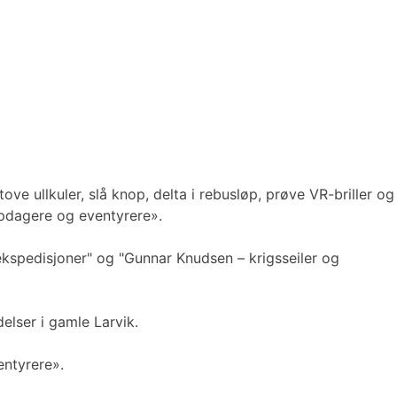
ove ullkuler, slå knop, delta i rebusløp, prøve VR-briller og
ppdagere og eventyrere».
ls ekspedisjoner" og "Gunnar Knudsen – krigsseiler og
elser i gamle Larvik.
entyrere».