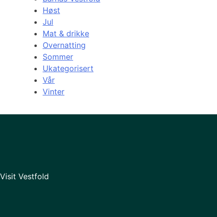
Høst
Jul
Mat & drikke
Overnatting
Sommer
Ukategorisert
Vår
Vinter
Visit Vestfold