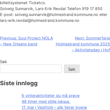
billettsystemet Ticketco.
Solveig Sunnarvik, Lars-Erik Revdal Telefon 919 17 850
E-post: solveig.sunnarvik@holmestrand.kommune.no eller
lars-erik.revdal@holmestrand.kommune.no
Innleggsnavigasjon
Previous:
Soul Project NOLA
Next:
Sommerferie
– New Orleans band
Holmestrand kommune 2025
– Aktivitetsdag i Hof
Søk
Søk
Siste innlegg
6 vinteraktiviteter du må prøve
48 timer med stille luksus
17. mai i Vestfold – slik feirer byene