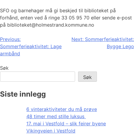
SFO og barnehager må gi beskjed til biblioteket på
forhånd, enten ved å ringe 33 05 95 70 eller sende e-post
på biblioteket@holmestrand.kommune.no
Innleggsnavigasjon
Previous:
Next:
Sommerferieaktivitet:
Sommerferieaktivitet: Lage
Bygge Lego
armbånd
Søk
Søk
Siste innlegg
6 vinteraktiviteter du må prøve
48 timer med stille luksus
17. mai i Vestfold – slik feirer byene
Vikingveien i Vestfold