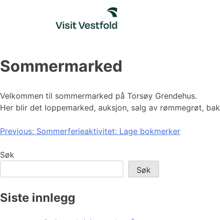
Skip
to
content
Sommermarked
Velkommen til sommermarked på Torsøy Grendehus.
Her blir det loppemarked, auksjon, salg av rømmegrøt, ba
Innleggsnavigasjon
Previous:
Sommerferieaktivitet: Lage bokmerker
Søk
Søk
Siste innlegg