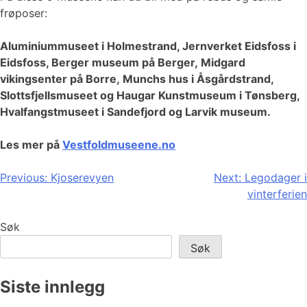
frøposer:
Aluminiummuseet i Holmestrand, Jernverket Eidsfoss i
Eidsfoss, Berger museum på Berger,
Midgard
vikingsenter på Borre, Munchs hus i Åsgårdstrand,
Slottsfjellsmuseet og Haugar Kunstmuseum i Tønsberg,
Hvalfangstmuseet i Sandefjord og Larvik museum.
Les mer på
Vestfoldmuseene.no
Innleggsnavigasjon
Previous:
Kjoserevyen
Next:
Legodager i
vinterferien
Søk
Søk
Siste innlegg