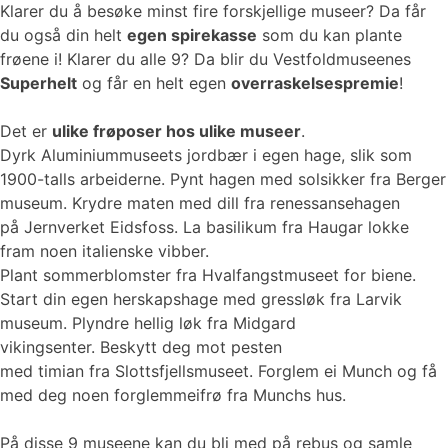
Klarer du å besøke minst fire forskjellige museer? Da får
du også din helt
egen spirekasse
som du kan plante
frøene i! Klarer du alle 9? Da blir du Vestfoldmuseenes
Superhelt
og får en helt egen
overraskelsespremie
!
Det er
ulike frøposer hos ulike museer
.
Dyrk Aluminiummuseets jordbær i egen hage, slik som
1900-talls arbeiderne. Pynt hagen med solsikker fra Berger
museum. Krydre maten med dill fra renessansehagen
på Jernverket Eidsfoss. La basilikum fra Haugar lokke
fram noen italienske vibber.
Plant sommerblomster fra Hvalfangstmuseet for biene.
Start din egen herskapshage med gressløk fra Larvik
museum. Plyndre hellig løk fra Midgard
vikingsenter. Beskytt deg mot pesten
med timian fra Slottsfjellsmuseet. Forglem ei Munch og få
med deg noen forglemmeifrø fra Munchs hus.
På disse 9 museene kan du bli med på rebus og samle