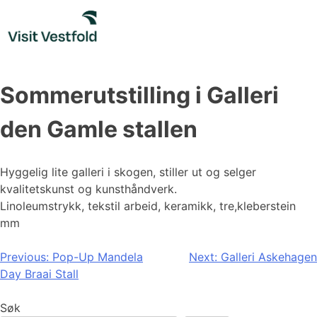
Skip
to
content
Sommerutstilling i Galleri
den Gamle stallen
Hyggelig lite galleri i skogen, stiller ut og selger
kvalitetskunst og kunsthåndverk.
Linoleumstrykk, tekstil arbeid, keramikk, tre,kleberstein
mm
Innleggsnavigasjon
Previous:
Pop-Up Mandela
Next:
Galleri Askehagen
Day Braai Stall
Søk