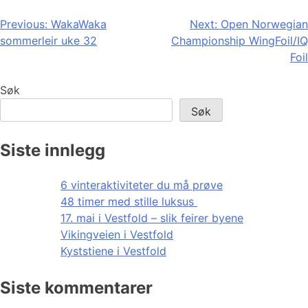
Innleggsnavigasjon
Previous:
WakaWaka
Next:
Open Norwegian
sommerleir uke 32
Championship WingFoil/IQ
Foil
Søk
Søk
Siste innlegg
6 vinteraktiviteter du må prøve
48 timer med stille luksus
17. mai i Vestfold – slik feirer byene
Vikingveien i Vestfold
Kyststiene i Vestfold
Siste kommentarer