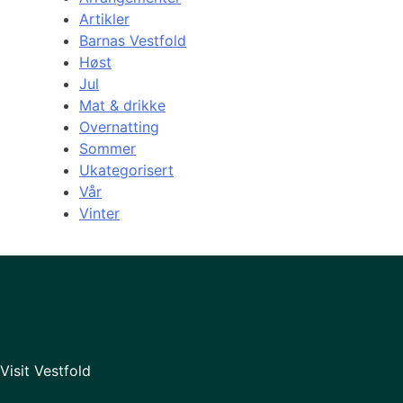
Artikler
Barnas Vestfold
Høst
Jul
Mat & drikke
Overnatting
Sommer
Ukategorisert
Vår
Vinter
Visit Vestfold