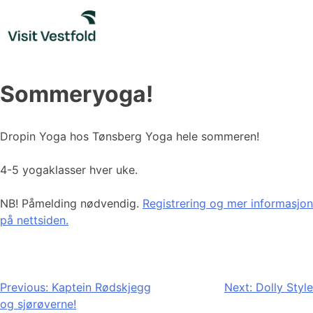
Skip
to
content
Sommeryoga!
Dropin Yoga hos Tønsberg Yoga hele sommeren!
4-5 yogaklasser hver uke.
NB! Påmelding nødvendig.
Registrering og mer informasjon
på nettsiden.
Innleggsnavigasjon
Previous:
Kaptein Rødskjegg
Next:
Dolly Style
og sjørøverne!