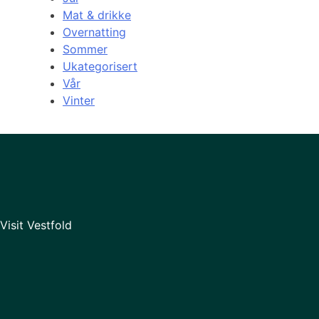
Mat & drikke
Overnatting
Sommer
Ukategorisert
Vår
Vinter
Visit Vestfold