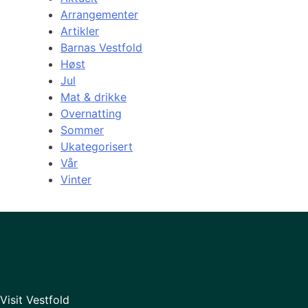
Arrangementer
Artikler
Barnas Vestfold
Høst
Jul
Mat & drikke
Overnatting
Sommer
Ukategorisert
Vår
Vinter
Visit Vestfold