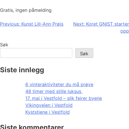
Gratis, ingen påmelding
Innleggsnavigasjon
Previous:
Kunst Lill-Ann Prøis
Next:
Koret GNIST starter
opp
Søk
Søk
Siste innlegg
6 vinteraktiviteter du må prøve
48 timer med stille luksus
17. mai i Vestfold – slik feirer byene
Vikingveien i Vestfold
Kyststiene i Vestfold
Siste kommentarer