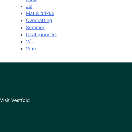
Jul
Mat & drikke
Overnatting
Sommer
Ukategorisert
Vår
Vinter
Visit Vestfold