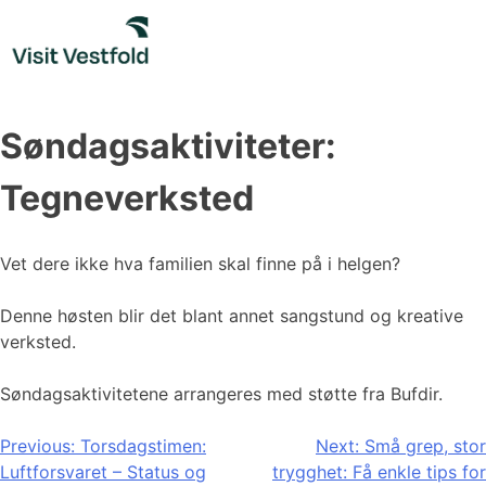
Skip
to
content
Søndagsaktiviteter:
Tegneverksted
Vet dere ikke hva familien skal finne på i helgen?
Denne høsten blir det blant annet sangstund og kreative
verksted.
Søndagsaktivitetene arrangeres med støtte fra Bufdir.
Innleggsnavigasjon
Previous:
Torsdagstimen:
Next:
Små grep, stor
Luftforsvaret – Status og
trygghet: Få enkle tips for