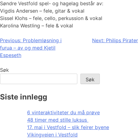
Søndre Vestfold spel- og hagelag består av:
Vigdis Andersen – fele, gitar & vokal
Sissel Klohs – fele, cello, perkussion & vokal
Karolina Westling – fele & vokal
Innleggsnavigasjon
Previous:
Problemløsning i
Next:
Philips Pirater
furua – av og med Kjetil
Espeseth
Søk
Søk
Siste innlegg
6 vinteraktiviteter du må prøve
48 timer med stille luksus
17. mai i Vestfold – slik feirer byene
Vikingveien i Vestfold