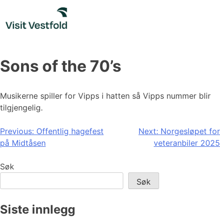
Skip
to
content
Sons of the 70’s
Musikerne spiller for Vipps i hatten så Vipps nummer blir
tilgjengelig.
Innleggsnavigasjon
Previous:
Offentlig hagefest
Next:
Norgesløpet for
på Midtåsen
veteranbiler 2025
Søk
Søk
Siste innlegg